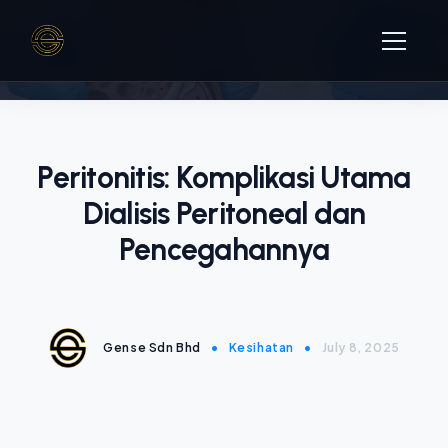
Home
Peritonitis: Komplikasi Utama
About
Dialisis Peritoneal dan
Products
Pencegahannya
Services
Blog
Gense Sdn Bhd
•
Kesihatan
•
July 8, 2025