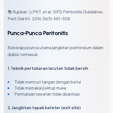
📚 Rujukan: Li PKT, et al. ISPD Peritonitis Guidelines.
Perit Dial Int. 2016;36(5):481–508.
Punca-Punca Peritonitis
Beberapa punca utama jangkitan peritoneum dalam
dialisis termasuk:
1.Teknik pertukaran larutan tidak bersih
Tidak mencuci tangan dengan betul
Tidak memakai pelitup muka
Permukaan rawatan tidak disanitasi
2.Jangkitan tapak kateter (exit site)