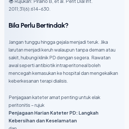
📚 Rujukan: Piraino B, et al. Perit Dial Int.
2011;31(6):614–630.
Bila Perlu Bertindak?
Jangan tunggu hingga gejala menjadi teruk. Jika
larutan menjadi keruh walaupun tanpa demam atau
sakit, hubungi klinik PD dengan segera. Rawatan
awal seperti antibiotik intraperitoneal boleh
mencegah kemasukan ke hospital dan mengekalkan
keberkesanan terapi dialisis.
Penjagaan kateter amat penting untuk elak
peritonitis – rujuk
Penjagaan Harian Kateter PD: Langkah
Kebersihan dan Keselamatan
dan