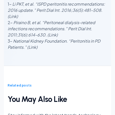
1-
Li PKT, et al. “ISPD peritonitis recommendations:
2016 update.” Perit Dial Int. 2016;36(5):481–508.
(Link)
2-
Piraino B, et al. “Peritoneal dialysis-related
infections recommendations.” Perit Dial Int.
2011;31(6):614–630.
(Link)
3-
National Kidney Foundation. “Peritonitis in PD
Patients.”
(Link)
Related posts
You May Also Like